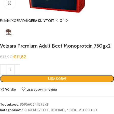
Suurenda
Esileht
KOERAD
KOERA KUIVTOIT
Velxara Premium Adult Beef Monoprotein 750gx2
€
11,82
€
13,90
LISA KORVI
Võrdle
Lisa soovinimekirja
Tootekood:
8595606411395x2
Kategooriad:
KOERA KUIVTOIT
,
KOERAD
,
SOODUSTOOTED