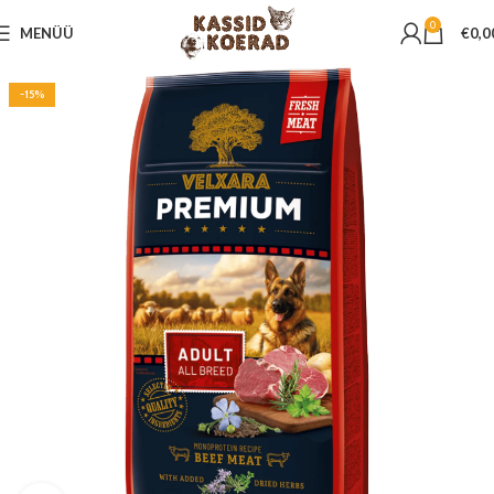
0
MENÜÜ
€
0,0
-15%