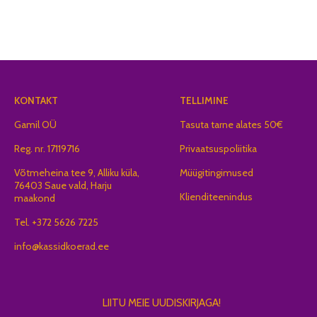
KONTAKT
TELLIMINE
Gamil OÜ
Tasuta tarne alates 50€
Reg. nr. 17119716
Privaatsuspoliitika
Võtmeheina tee 9, Alliku küla,
Müügitingimused
76403 Saue vald, Harju
Klienditeenindus
maakond
Tel. +372 5626 7225
info@kassidkoerad.ee
LIITU MEIE UUDISKIRJAGA!