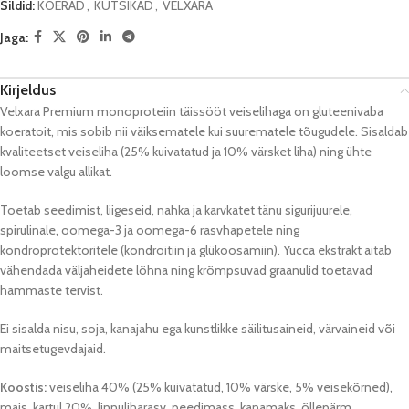
Sildid:
KOERAD
,
KUTSIKAD
,
VELXARA
Jaga:
Kirjeldus
Velxara Premium monoproteiin täissööt veiselihaga on gluteenivaba
koeratoit, mis sobib nii väiksematele kui suurematele tõugudele. Sisaldab
kvaliteetset veiseliha (25% kuivatatud ja 10% värsket liha) ning ühte
loomse valgu allikat.
Toetab seedimist, liigeseid, nahka ja karvkatet tänu sigurijuurele,
spirulinale, oomega-3 ja oomega-6 rasvhapetele ning
kondroprotektoritele (kondroitiin ja glükoosamiin). Yucca ekstrakt aitab
vähendada väljaheidete lõhna ning krõmpsuvad graanulid toetavad
hammaste tervist.
Ei sisalda nisu, soja, kanajahu ega kunstlikke säilitusaineid, värvaineid või
maitsetugevdajaid.
Koostis:
veiseliha 40% (25% kuivatatud, 10% värske, 5% veisekõrned),
mais, kartul 20%, linnuliharasv, peedimass, kanamaks, õllepärm,