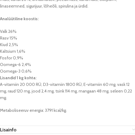
linaseemned, sigurijuur, lõheõli, spirulina ja ürdid.
Analüütiline koostis:
Valk 26%
Rasv 15%
Kiud 2,5%
Kaltsium 1,6%
Fosfor 0,9%
Oomega-6 2,4%
Oomega-3 0,6%
Lisandid 1 kg kohta:
A-vitamiin 20 000 RÜ, D3-vitamiin 1800 RÜ, E-vitamiin 60 mg, vask 12
mg, raud 120 mg, jood 2,4 mg, tsink 114 mg, mangaan 48 mg, seleen 0,22
mg.
Metaboliseeruv energia: 3791 kcal/kg.
Lisainfo