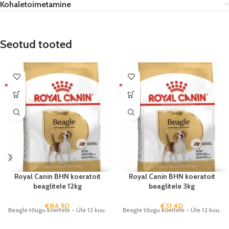
Kohaletoimetamine
Seotud tooted
Royal Canin BHN koeratoit
Royal Canin BHN koeratoit
beaglitele 12kg
beaglitele 3kg
€
84,90
€
31,40
Beagle tõugu koertele - Üle 12 kuu.
Beagle tõugu koertele - Üle 12 kuu.