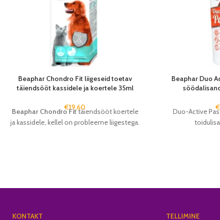
Beaphar Chondro Fit liigeseid toetav
Beaphar Duo Ac
täiendsööt kassidele ja koertele 35ml
söödalisand
€
19,60
Beaphar Chondro Fit
täiendsööt koertele
Duo-Active Pas
ja kassidele, kellel on probleeme liigestega.
toidulis
KONTAKT
TELLIMINE