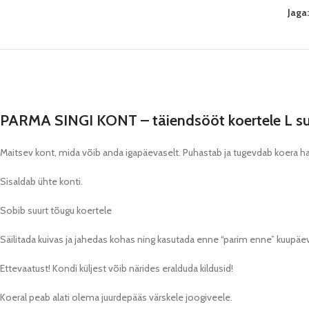
Jaga
PARMA SINGI KONT – täiendsööt koertele L suu
Maitsev kont, mida võib anda igapäevaselt. Puhastab ja tugevdab koera hamb
Sisaldab ühte konti.
Sobib suurt tõugu koertele
Säilitada kuivas ja jahedas kohas ning kasutada enne “parim enne” kuupä
Ettevaatust! Kondi küljest võib närides eralduda kildusid!
Koeral peab alati olema juurdepääs värskele joogiveele.