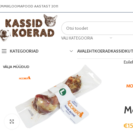
EMMIKLOOMAPOOD AASTAST 2011
VALI KATEGOORIA
AVALEHT
KOERAD
KASSID
KUT
KATEGOORIAD
Esile
VÄLJA MÜÜDUD
Mo
Suurenda
€
1