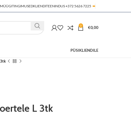
MÜÜGITINGIMUSED
KLIENDITEENINDUS +372 5626 7225
0
€
0,00
PÜSIKLIENDILE
 3tk
oertele L 3tk