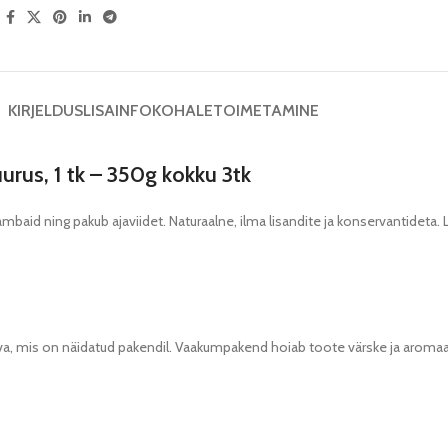
:
KIRJELDUS
LISAINFO
KOHALETOIMETAMINE
rus, 1 tk – 350g kokku 3tk
aid ning pakub ajaviidet. Naturaalne, ilma lisandite ja konservantideta. L
eva, mis on näidatud pakendil. Vaakumpakend hoiab toote värske ja aroma