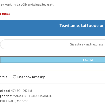
sev kont, mida võib anda igapäevaselt.
t otsas
Teavitame, kui toode on
TEAVITA
õrdle
Lisa soovinimekirja
tekood:
4745011012418
gooriad:
MAIUSED
,
TOIDULISANDID
d:
KOERAD
,
Moorer