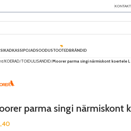
KONTAKT
SIKAD
KASSIPOJAD
SOODUSTOOTED
BRÄNDID
ht
KOERAD
TOIDULISANDID
Moorer parma singi närmiskont koertele L
orer parma singi närmiskont k
5,40