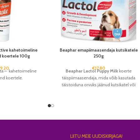
tive kahetoimeline
Beaphar emapiimaasendaja kutsikatele
 koertele 100g
250g
€
9,20
€
17,80
ta – kahetoimeline
Beaphar Lactol Puppy Milk
koerte
and koertele.
täispiimaasendaja, mida võib kasutada
täistoiduna orvuks jäänud kutsikatel või
lisasöödaks suurte pesakondade puhul
alates sünnist kuni 35 elupäevani.
LIITU MEIE UUDISKIRJAGA!