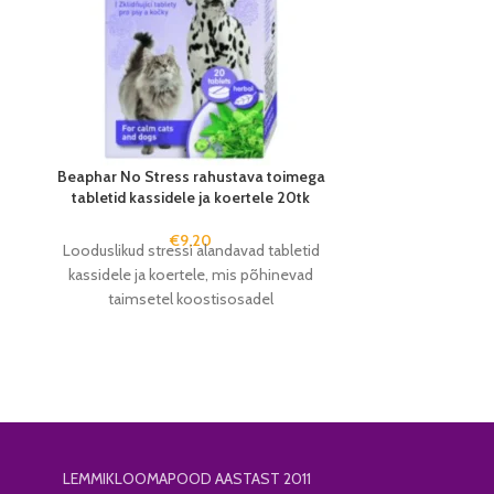
Beaphar No Stress rahustava toimega
Edgard Cooper
tabletid kassidele ja koertele 20tk
piparmündiga 
€
9,20
Looduslikud stressi alandavad tabletid
Täiendsööt k
kassidele ja koertele, mis põhinevad
maasika ja p
taimsetel koostisosadel
närimisaeg p
LEMMIKLOOMAPOOD AASTAST 2011