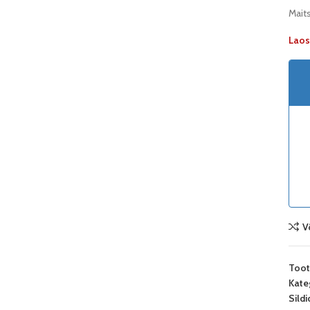
Mait
Laos
V
Too
Kate
Sildi