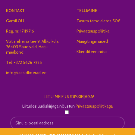
KONTAKT
TELLIMINE
Gamil OÜ
Tasuta tarne alates 50€
Reg. nr. 17119716
Privaatsuspoliitika
Võtmeheina tee 9, Alliku küla,
Müügitingimused
76403 Saue vald, Harju
Klienditeenindus
maakond
Tel. +372 5626 7225
info@kassidkoerad.ee
LIITU MEIE UUDISKIRJAGA!
Liitudes uudiskirjaga nõustun
Privaatsuspoliitikaga