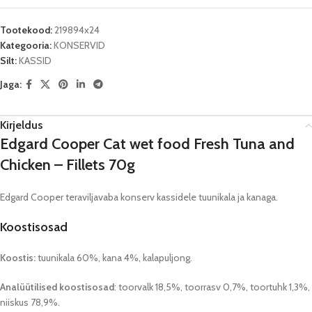
Tootekood:
219894x24
Kategooria:
KONSERVID
Silt:
KASSID
Jaga:
Kirjeldus
Edgard Cooper Cat wet food Fresh Tuna and
Chicken – Fillets 70g
Edgard Cooper teraviljavaba konserv kassidele tuunikala ja kanaga.
Koostisosad
Koostis:
tuunikala 60%, kana 4%, kalapuljong.
Analüütilised koostisosad
: toorvalk 18,5%, toorrasv 0,7%, toortuhk 1,3%,
niiskus 78,9%.