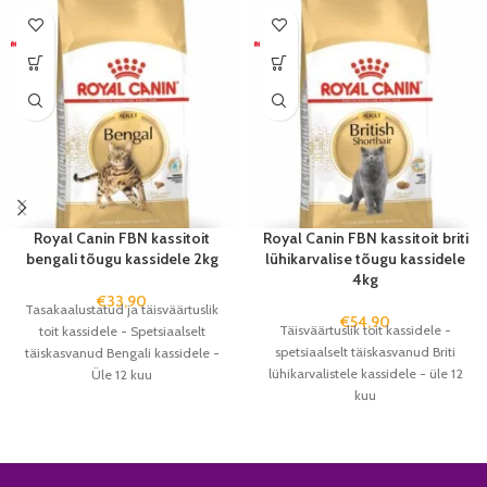
Royal Canin FBN kassitoit
Royal Canin FBN kassitoit briti
bengali tõugu kassidele 2kg
lühikarvalise tõugu kassidele
4kg
€
33,90
Tasakaalustatud ja täisväärtuslik
€
54,90
Täisväärtuslik toit kassidele -
toit kassidele - Spetsiaalselt
spetsiaalselt täiskasvanud Briti
täiskasvanud Bengali kassidele -
lühikarvalistele kassidele - üle 12
Üle 12 kuu
kuu