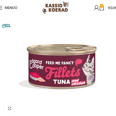
0
MENÜÜ
€
0,0
Suurenda