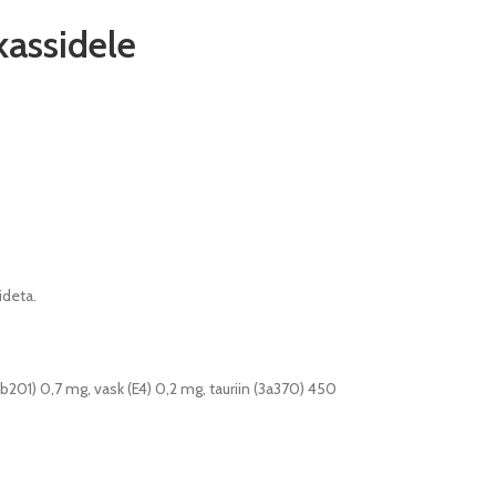
kassidele
ideta.
201) 0,7 mg, vask (E4) 0,2 mg, tauriin (3a370) 450