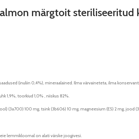
almon märgtoit steriliseeritud 
aadused (inuliin 0,4%), mineraalained. Ilma värvaineteta, ilma konservant
uhk 1,9%, toorkiud 1,0% , niiskus 82%.
erool) (3a700) 100 mg, tsink (3b606) 10 mg, magneesium (E5) 2 mg, jood (3b
teie lemmikloomal on alati värske joogivesi.