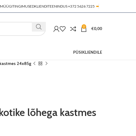
MÜÜGITINGIMUSED
KLIENDITEENINDUS +372 5626 7225
0
€
0,00
PÜSIKLIENDILE
ga kastmes 24x85g
nekotike lõhega kastmes