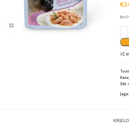
€
2
Brit 
Suurenda
V
Too
Kate
Silt:
Jaga
KIRJEL