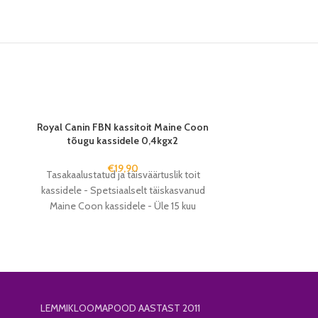
Royal Canin FBN kassitoit Maine Coon
Royal Canin F
tõugu kassidele 0,4kgx2
tõug
€
19,90
Tasakaalustatud ja täisväärtuslik toit
Tasakaalustat
kassidele - Spetsiaalselt täiskasvanud
kassidele - S
Maine Coon kassidele - Üle 15 kuu
Maine Coon 
LEMMIKLOOMAPOOD AASTAST 2011