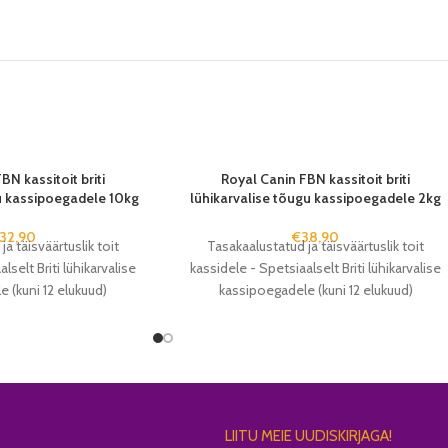
BN kassitoit briti
Royal Canin FBN kassitoit briti
gu kassipoegadele 10kg
lühikarvalise tõugu kassipoegadele 2kg
132,90
€
38,90
a täisväärtuslik toit
Tasakaalustatud ja täisväärtuslik toit
lselt Briti lühikarvalise
kassidele - Spetsiaalselt Briti lühikarvalise
 (kuni 12 elukuud)
kassipoegadele (kuni 12 elukuud)
LIITU MEIE UUDISKIRJAGA!