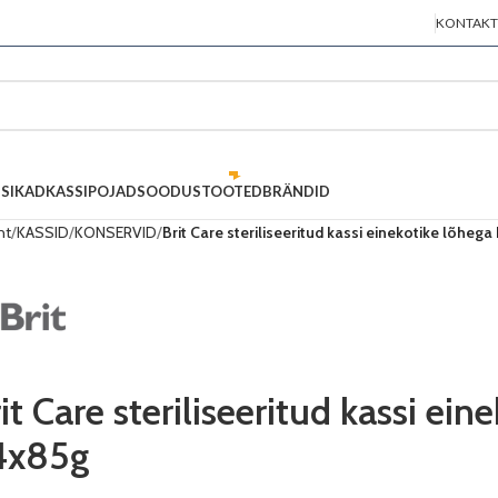
KONTAKT
SIKAD
KASSIPOJAD
SOODUSTOOTED
BRÄNDID
ht
KASSID
KONSERVID
Brit Care steriliseeritud kassi einekotike lõhe
it Care steriliseeritud kassi ei
4x85g