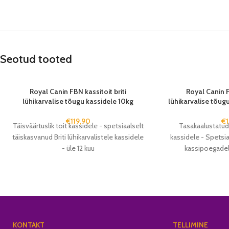
Seotud tooted
Royal Canin FBN kassitoit briti
Royal Canin F
lühikarvalise tõugu kassidele 10kg
lühikarvalise tõu
€
119,90
€
Täisväärtuslik toit kassidele - spetsiaalselt
Tasakaalustatud j
täiskasvanud Briti lühikarvalistele kassidele
kassidele - Spetsiaa
- üle 12 kuu
kassipoegadele
KONTAKT
TELLIMINE