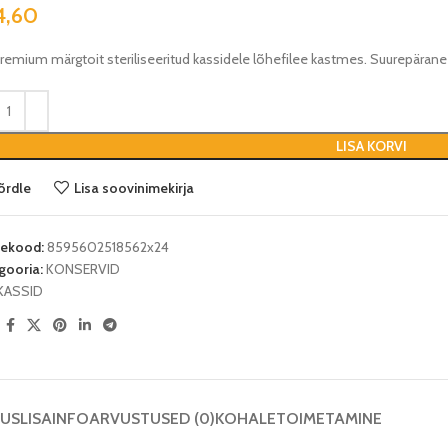
4,60
Premium märgtoit steriliseeritud kassidele lõhefilee kastmes. Suurepärane
LISA KORVI
õrdle
Lisa soovinimekirja
tekood:
8595602518562x24
gooria:
KONSERVID
KASSID
:
DUS
LISAINFO
ARVUSTUSED (0)
KOHALETOIMETAMINE