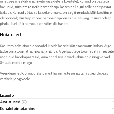
nii et see meeldib enamikule kassidele ja koertele). Kui nad on pastaga
harjunud, tutvustage neile hambaharja, lastes neil algul selle pealt pastat
lakkuda. Kui nad võtavad ka selle omaks, on aeg ühendada kõik koolituse
elemendid; alustage mõne hamba harjamisest ja järk-järgult suurendage
pinda , kuni kõik hambaid on võimalik harjata.
Hoiatused:
Kasutamiseks ainult loomadel. Hoida lastele kättesaamatus kohas. Ärge
laske oma loomal hambaharja närida. Ärge kasutage loomadel inimestele
mõeldud hambapastasid, kuna need sisaldavad vahuaineid ning võivad
ärritada nende magu.
Veenduge, et loomal oleks pärast hammaste puhastamist juurdepääs
värskele joogiveele
Lisainfo
Arvustused (0)
Kohaletoimetamine