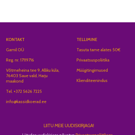
KONTAKT
TELLIMINE
Gamil OÜ
Tasuta tarne alates 50€
Reg. nr. 17119716
Privaatsuspoliitika
Võtmeheina tee 9, Alliku küla,
Müügitingimused
76403 Saue vald, Harju
Klienditeenindus
maakond
Tel. +372 5626 7225
info@kassidkoerad.ee
LIITU MEIE UUDISKIRJAGA!