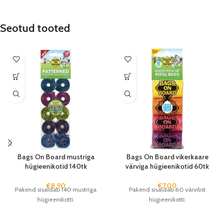
Seotud tooted
Bags On Board mustriga
Bags On Board vikerkaare
hügieenikotid 140tk
värviga hügieenikotid 60tk
€
8,90
€
7,00
Pakend sisaldab 140 mustriga
Pakend sisaldab 60 värvilist
hügieenikotti.
hügieenikotti.