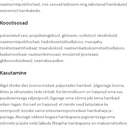
naatriumtripolüfosfaati, mis seovad kaltsiumi ning takistavad hambakatul
arenemist hambakiviks.
Koostisosad
puhastatud vesi, propüleenglükool, glütseriin, sorbitool, ränidioksiid,
naatriumtripolüfosfaat, hüdroksüetüültselluloos, munajahu,
tsinktsitraattrihüdraat, titaandioksiid, naatriumkarboksümetüültselluloos,
kaaliumsorbaat, naatriumbensoaat, ensüümid (proteaasi,
glükoosoksüdaasi), seamaksa pulber.
Kasutamine
Algul tõstke üles looma mokad, paljastades hambad. Julgustage looma,
kiites ja rahustades teda ohtralt. Kui lemmikloom on harjunud oma suu
puudutamisega väljastpoolt, liigutage oma sõrme piki tema hambaid
edasi-tagasi. Kui nad on harjunud, et nende suud katsutakse ka
seestpoolt, korrake sama tutvustamisprotseduuri hambaharja ja -
pastaga. Alustage väikese koguse hambapasta pigistamisega oma
sõrmele ja laske seda lakkuda (Beaphar hambapasta on maksamaitseline,