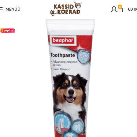
0
MENÜÜ
€
0,0