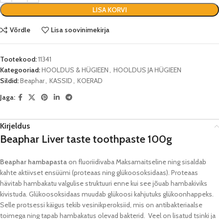
LISA KORVI
Võrdle
Lisa soovinimekirja
Tootekood:
11341
Kategooriad:
HOOLDUS & HÜGIEEN
,
HOOLDUS JA HÜGIEEN
Sildid:
Beaphar
,
KASSID
,
KOERAD
Jaga:
Kirjeldus
Beaphar Liver taste toothpaste 100g
Beaphar hambapasta
on fluoriidivaba Maksamaitseline ning sisaldab
kahte aktiivset ensüümi (proteaas ning glükoosoksidaas). Proteaas
hävitab hambakatu valgulise struktuuri enne kui see jõuab hambakiviks
kivistuda. Glükoosoksidaas muudab glükoosi kahjutuks glükoonhappeks.
Selle protsessi käigus tekib vesinikperoksiid, mis on antibakteriaalse
toimega ning tapab hambakatus olevad bakterid. Veel on lisatud tsinki ja